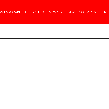
AS LABORABLES) - GRATUITOS A PARTIR DE 70€ - NO HACEMOS ENVÍ