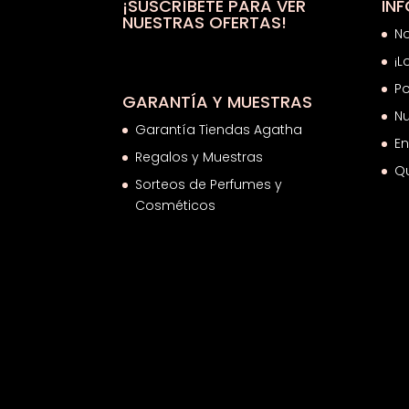
25,07€
¡SUSCRÍBETE PARA VER
IN
NUESTRAS OFERTAS!
N
¡L
Po
GARANTÍA Y MUESTRAS
Nu
Garantía Tiendas Agatha
En
Regalos y Muestras
Q
Sorteos de Perfumes y
Cosméticos