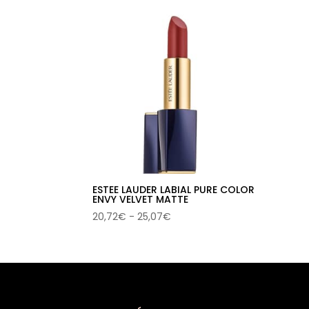
ESTEE LAUDER LABIAL PURE COLOR
ENVY VELVET MATTE
Rango
20,72
€
-
25,07
€
de
precios:
desde
20,72€
hasta