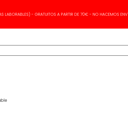
AS LABORABLES) - GRATUITOS A PARTIR DE 70€ - NO HACEMOS ENVÍ
able