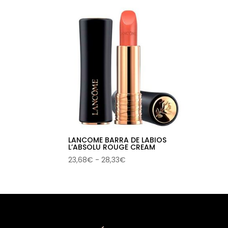
LANCOME BARRA DE LABIOS
L’ABSOLU ROUGE CREAM
Rango
23,68
€
-
28,33
€
de
precios:
desde
23,68€
hasta