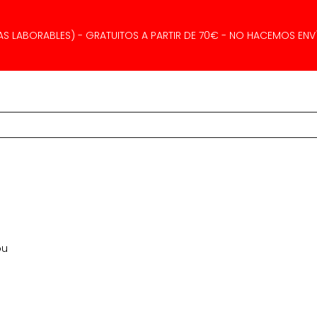
AS LABORABLES) - GRATUITOS A PARTIR DE 70€ - NO HACEMOS ENVÍ
ou