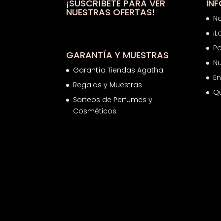
28,33€
¡SUSCRÍBETE PARA VER
IN
NUESTRAS OFERTAS!
N
¡L
Po
GARANTÍA Y MUESTRAS
Nu
Garantía Tiendas Agatha
En
Regalos y Muestras
Q
Sorteos de Perfumes y
Cosméticos