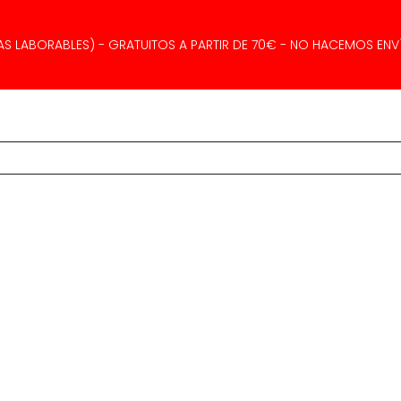
AS LABORABLES) - GRATUITOS A PARTIR DE 70€ - NO HACEMOS ENVÍ