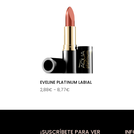
EVELINE PLATINUM LABIAL
Rango
2,88
€
-
8,77
€
de
precios:
desde
2,88€
hasta
8,77€
¡SUSCRÍBETE PARA VER
IN