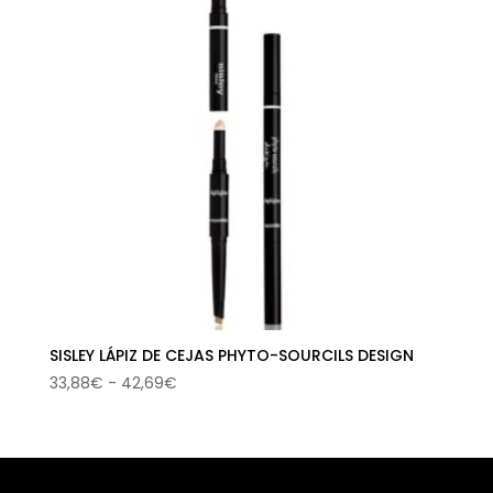
SISLEY LÁPIZ DE CEJAS PHYTO-SOURCILS DESIGN
Rango
33,88
€
-
42,69
€
de
precios:
desde
33,88€