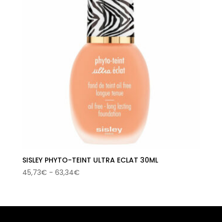
SISLEY PHYTO-TEINT ULTRA ECLAT 30ML
Rango
45,73
€
-
63,34
€
de
precios:
desde
45,73€