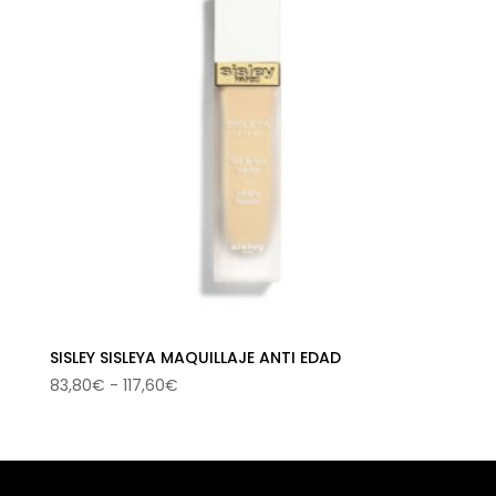
SISLEY SISLEYA MAQUILLAJE ANTI EDAD
Rango
83,80
€
-
117,60
€
de
precios:
desde
83,80€