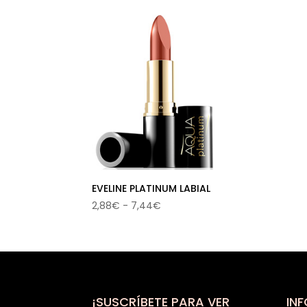
EVELINE PLATINUM LABIAL
Rango
2,88
€
-
7,44
€
de
precios:
desde
2,88€
hasta
7,44€
¡SUSCRÍBETE PARA VER
IN