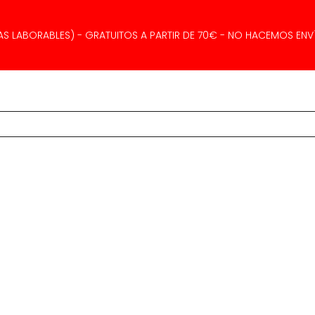
AS LABORABLES) - GRATUITOS A PARTIR DE 70€ - NO HACEMOS ENVÍ