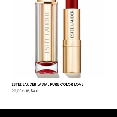
ESTEE LAUDER LABIAL PURE COLOR LOVE
El
El
26,00
€
15,84
€
precio
precio
original
actual
era:
es:
26,00€.
15,84€.