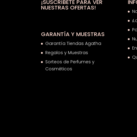
35,26€
¡SUSCRÍBETE PARA VER
IN
NUESTRAS OFERTAS!
N
¡L
Po
GARANTÍA Y MUESTRAS
Nu
Garantía Tiendas Agatha
En
Regalos y Muestras
Q
Sorteos de Perfumes y
Cosméticos