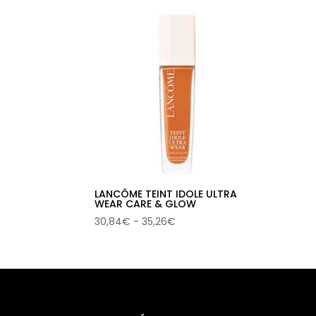
LANCÔME TEINT IDOLE ULTRA
WEAR CARE & GLOW
Rango
30,84
€
-
35,26
€
de
precios:
desde
30,84€
hasta