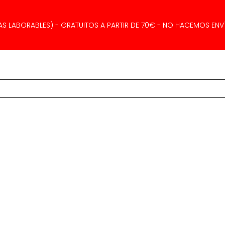
AS LABORABLES) - GRATUITOS A PARTIR DE 70€ - NO HACEMOS ENVÍ