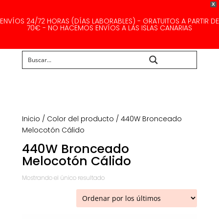
X
ENVÍOS 24/72 HORAS (DÍAS LABORABLES) - GRATUITOS A PARTIR DE
70€ - NO HACEMOS ENVÍOS A LAS ISLAS CANARIAS
Buscar...
Inicio
/ Color del producto / 440W Bronceado
Melocotón Cálido
440W Bronceado
Melocotón Cálido
Mostrando el único resultado