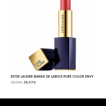
ESTEE LAUDER BARRA DE LABIOS PURE COLOR ENVY
El
El
38,00
€
25,07
€
precio
precio
original
actual
era:
es:
38,00€.
25,07€.