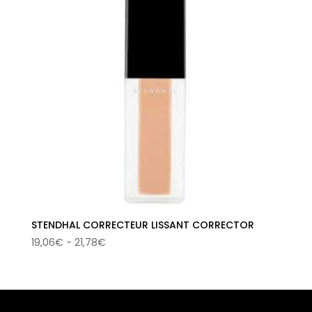
STENDHAL CORRECTEUR LISSANT CORRECTOR
Rango
19,06
€
-
21,78
€
de
precios:
desde
19,06€