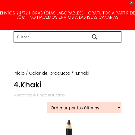
X
ENVÍOS 24/72 HORAS (DÍAS LABORABLES) - GRATUITOS A PARTIR DE
70€ - NO HACEMOS ENVÍOS A LAS ISLAS CANARIAS
Buscar...
Inicio
/ Color del producto / 4.Khaki
4.Khaki
Mostrando el único resultado