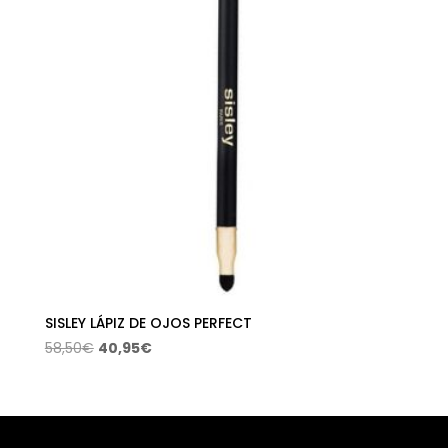
SISLEY LÁPIZ DE OJOS PERFECT
El
El
58,50
€
40,95
€
precio
precio
original
actual
era:
es:
58,50€.
40,95€.