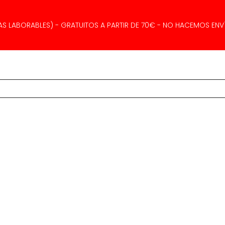
AS LABORABLES) - GRATUITOS A PARTIR DE 70€ - NO HACEMOS ENVÍ