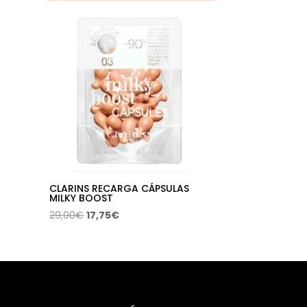
CLARINS RECARGA CÁPSULAS
MILKY BOOST
El
El
29,00
€
17,75
€
precio
precio
original
actual
era:
es:
29,00€.
17,75€.