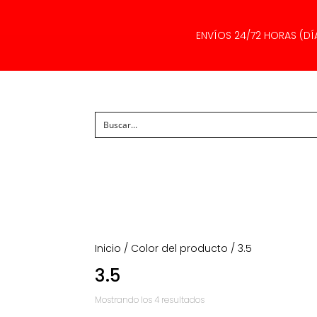
ENVÍOS 24/72 HORAS (DÍ
Inicio
/ Color del producto / 3.5
3.5
Ordenado
Mostrando los 4 resultados
por