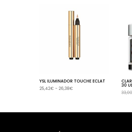
los
últimos
YSL ILUMINADOR TOUCHE ECLAT
CLAR
30 U
Rango
25,42
€
-
26,38
€
33,0
de
precios:
desde
25,42€
hasta
26,38€