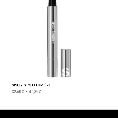
SISLEY STYLO LUMIÉRE
Rango
32,59
€
-
42,35
€
de
precios:
desde
32,59€