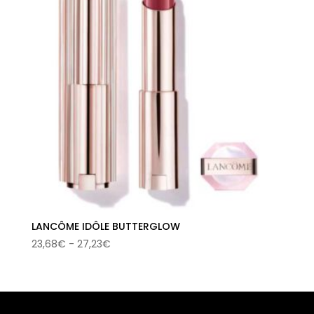
LANCÔME IDÔLE BUTTERGLOW
Rango
23,68
€
-
27,23
€
de
precios:
desde
23,68€