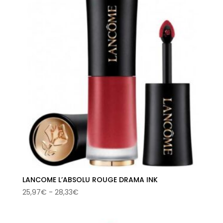
25,49€
hasta
28,96€
LANCOME L’ABSOLU ROUGE DRAMA INK
Rango
25,97
€
-
28,33
€
de
precios: