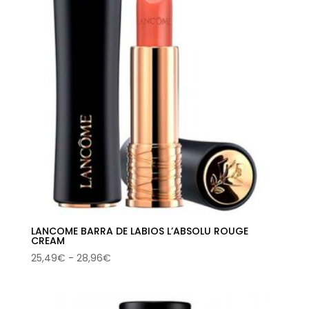
LANCOME BARRA DE LABIOS L’ABSOLU ROUGE
CREAM
Rango
25,49
€
-
28,96
€
de
precios:
desde