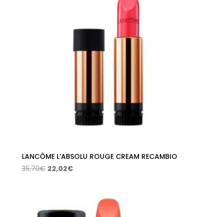
LANCÔME L’ABSOLU ROUGE CREAM RECAMBIO
El
El
35,70
€
22,02
€
precio
precio
original
actual
era:
es:
35,70€.
22,02€.