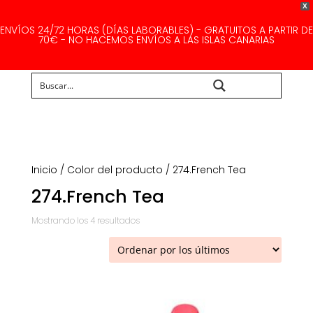
X
ENVÍOS 24/72 HORAS (DÍAS LABORABLES) - GRATUITOS A PARTIR DE
70€ - NO HACEMOS ENVÍOS A LAS ISLAS CANARIAS
Buscar...
Inicio
/ Color del producto / 274.French Tea
274.French Tea
Ordenado
Mostrando los 4 resultados
por
los
últimos