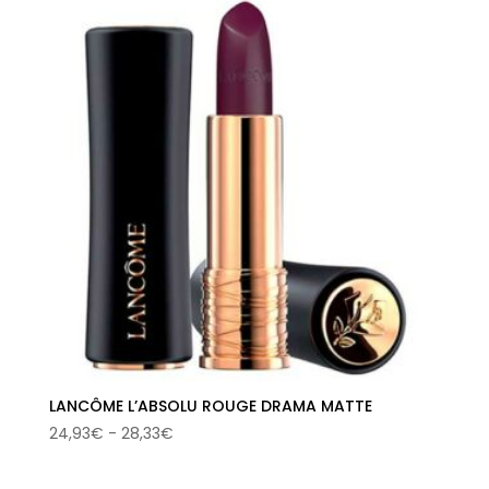
desde
25,97€
hasta
28,33€
LANCÔME L’ABSOLU ROUGE DRAMA MATTE
Rango
24,93
€
-
28,33
€
de
precios: