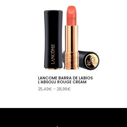
LANCOME BARRA DE LABIOS
L’ABSOLU ROUGE CREAM
Rango
25,49
€
-
28,96
€
de
precios:
desde
25,49€
hasta