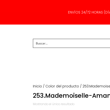
ENVÍOS 24/72 HORAS (DÍ
Inicio
/ Color del producto / 253.Mademoi
253.Mademoiselle-Ama
Mostrando el único resultado