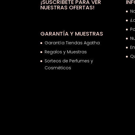
28,96€
¡SUSCRÍBETE PARA VER
IN
NUESTRAS OFERTAS!
N
¡L
Po
GARANTÍA Y MUESTRAS
Nu
Garantía Tiendas Agatha
En
Regalos y Muestras
Q
Sorteos de Perfumes y
Cosméticos