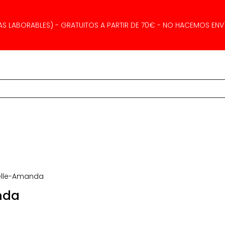
AS LABORABLES) - GRATUITOS A PARTIR DE 70€ - NO HACEMOS ENVÍ
selle-Amanda
nda