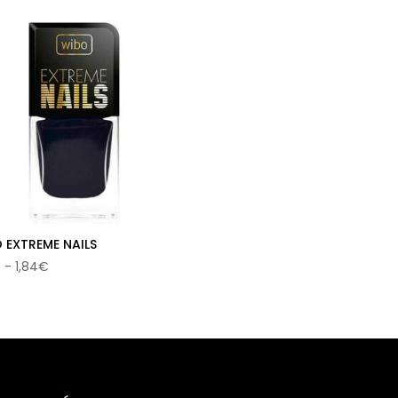
 EXTREME NAILS
Rango
€
-
1,84
€
de
precios:
desde
1,54€
hasta
1,84€