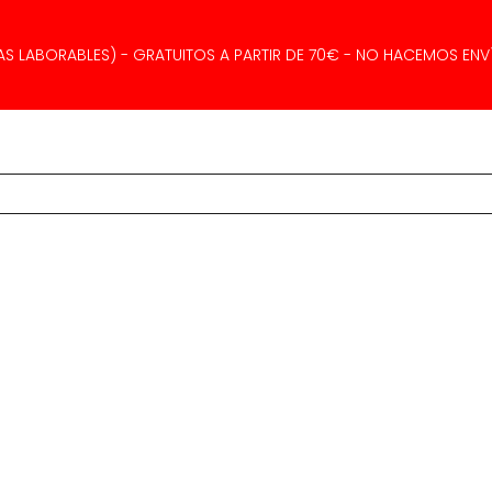
AS LABORABLES) - GRATUITOS A PARTIR DE 70€ - NO HACEMOS ENVÍ