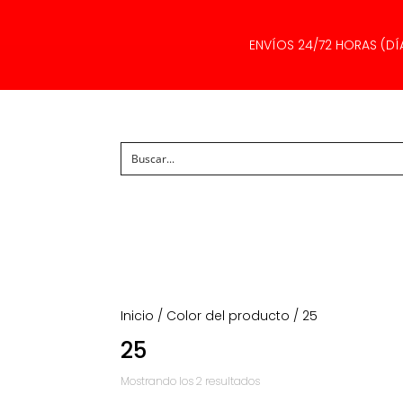
ENVÍOS 24/72 HORAS (DÍ
Inicio
/ Color del producto / 25
25
Ordenado
Mostrando los 2 resultados
por