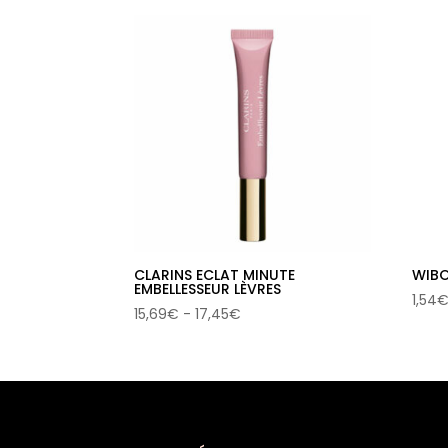
los
últimos
CLARINS ECLAT MINUTE
WIBO
EMBELLESSEUR LÈVRES
1,54
Rango
15,69
€
-
17,45
€
de
precios:
desde
15,69€
hasta