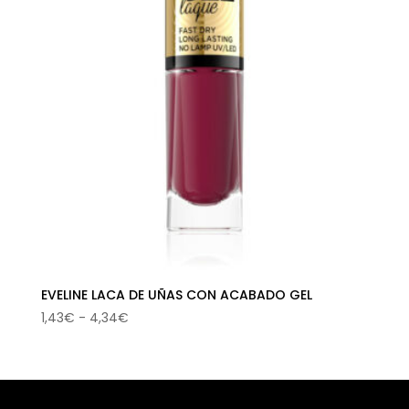
EVELINE LACA DE UÑAS CON ACABADO GEL
Rango
1,43
€
-
4,34
€
de
precios:
desde
1,43€