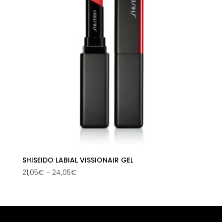
SHISEIDO LABIAL VISSIONAIR GEL
Rango
21,05
€
-
24,05
€
de
precios:
desde
21,05€