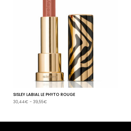
SISLEY LABIAL LE PHYTO ROUGE
Rango
30,44
€
-
39,55
€
de
precios:
desde
30,44€