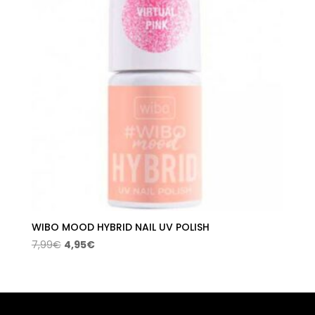
WIBO MOOD HYBRID NAIL UV POLISH
El
El
7,99
€
4,95
€
precio
precio
original
actual
era:
es:
7,99€.
4,95€.