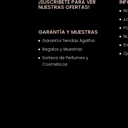
25,07€
¡SUSCRÍBETE PARA VER
IN
NUESTRAS OFERTAS!
N
¡L
Po
GARANTÍA Y MUESTRAS
Nu
Garantía Tiendas Agatha
En
Regalos y Muestras
Q
Sorteos de Perfumes y
Cosméticos