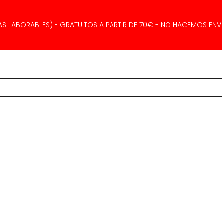
AS LABORABLES) - GRATUITOS A PARTIR DE 70€ - NO HACEMOS ENVÍ