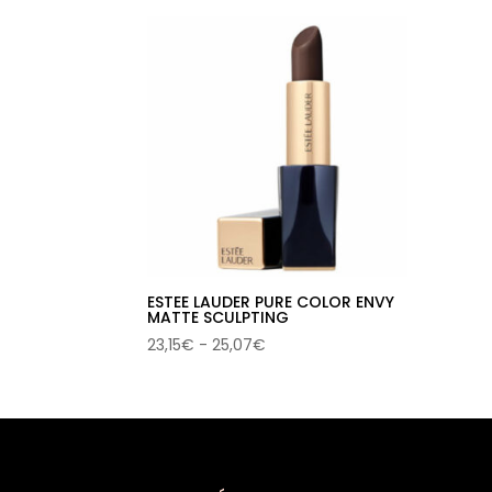
ESTEE LAUDER PURE COLOR ENVY
MATTE SCULPTING
Rango
23,15
€
-
25,07
€
de
precios:
desde
23,15€
hasta