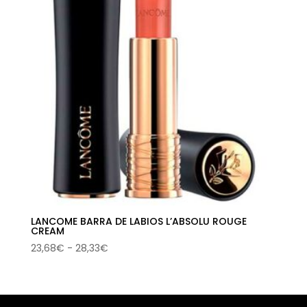
LANCOME BARRA DE LABIOS L’ABSOLU ROUGE
CREAM
Rango
23,68
€
-
28,33
€
de
precios:
desde