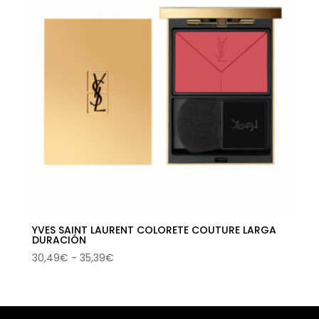
YVES SAINT LAURENT COLORETE COUTURE LARGA
DURACIÓN
Rango
30,49
€
-
35,39
€
de
precios:
desde