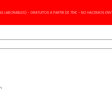
AS LABORABLES) - GRATUITOS A PARTIR DE 70€ - NO HACEMOS ENVÍ
m