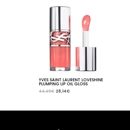
YVES SAINT LAURENT LOVESHINE
PLUMPING LIP OIL GLOSS
El
El
44,46
€
28,14
€
precio
precio
original
actual
era:
es:
44,46€.
28,14€.