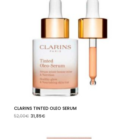
CLARINS TINTED OLEO SERUM
El
El
52,00
€
31,85
€
precio
precio
original
actual
era:
es: