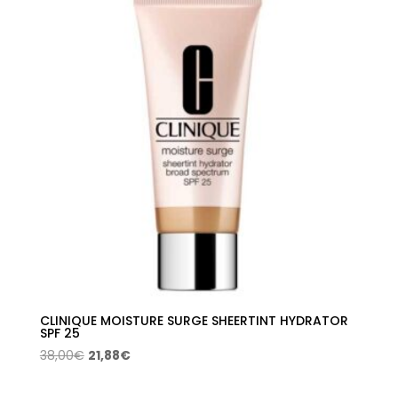
52,00€.
31,85€.
CLINIQUE MOISTURE SURGE SHEERTINT HYDRATOR
SPF 25
El
El
38,00
€
21,88
€
precio
precio
original
actual