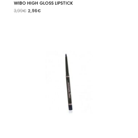
WIBO HIGH GLOSS LIPSTICK
El
El
3,99
€
2,96
€
precio
precio
original
actual
era:
es:
3,99€.
2,96€.