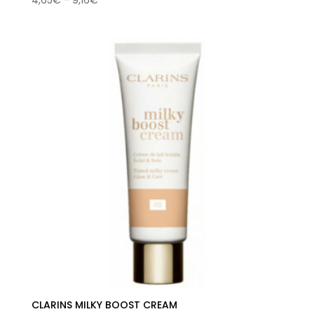
4,65
€
-
9,16
€
de
precios:
desde
4,65€
hasta
9,16€
CLARINS MILKY BOOST CREAM