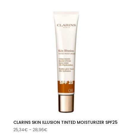
precios:
desde
28,96€
hasta
30,47€
CLARINS SKIN ILLUSION TINTED MOISTURIZER SPF25
Rango
25,34
€
-
28,96
€