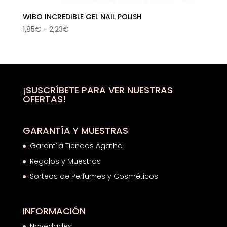
WIBO INCREDIBLE GEL NAIL POLISH
Rango
1,85
€
-
2,23
€
de
precios:
desde
1,85€
hasta
¡SUSCRÍBETE PARA VER NUESTRAS
OFERTAS!
2,23€
GARANTÍA Y MUESTRAS
Garantía Tiendas Agatha
Regalos y Muestras
Sorteos de Perfumes y Cosméticos
INFORMACIÓN
Novedades