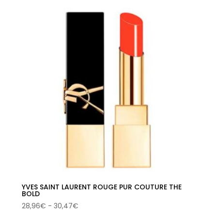
era:
es:
38,00€.
21,88€.
YVES SAINT LAURENT ROUGE PUR COUTURE THE
BOLD
Rango
28,96
€
-
30,47
€
de