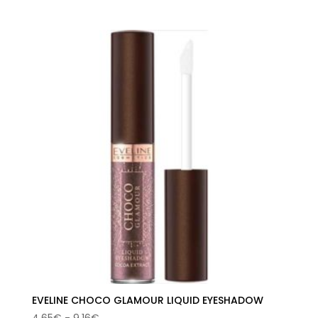
de
precios:
desde
25,34€
hasta
28,96€
EVELINE CHOCO GLAMOUR LIQUID EYESHADOW
Rango