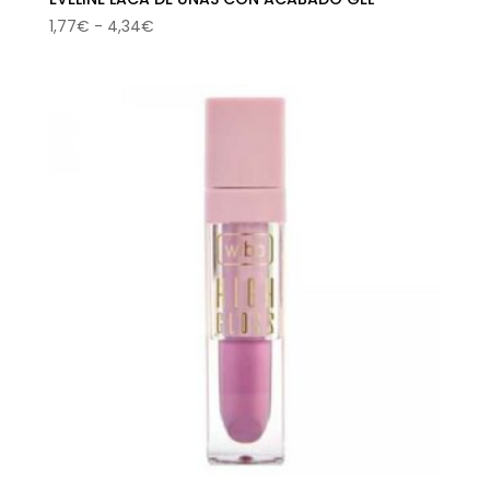
Rango
1,77
€
-
4,34
€
de
precios:
desde
1,77€
hasta
4,34€