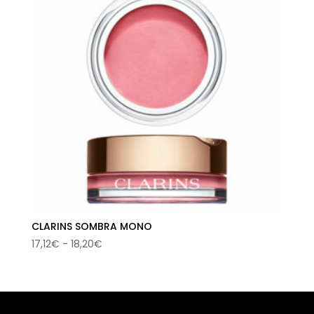
CLARINS SOMBRA MONO
Rango
17,12
€
-
18,20
€
de
precios:
desde
17,12€