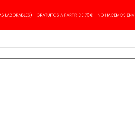
AS LABORABLES) - GRATUITOS A PARTIR DE 70€ - NO HACEMOS ENVÍ