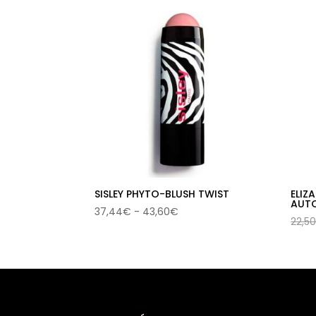
los
últimos
SISLEY PHYTO-BLUSH TWIST
ELIZ
AUT
Rango
37,44
€
-
43,60
€
22,5
de
precios:
desde
37,44€
hasta
43,60€