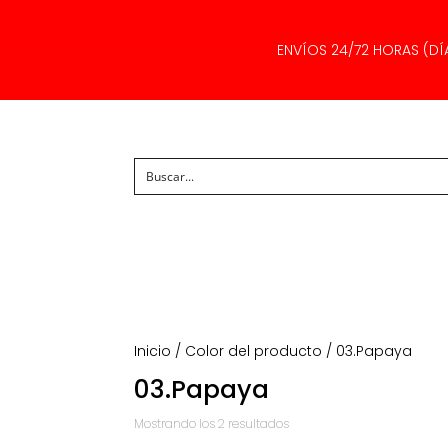
ENVÍOS 24/72 HORAS (DÍ
Inicio
/ Color del producto / 03.Papaya
03.Papaya
Ordenado
Mostrando los 2 resultados
por