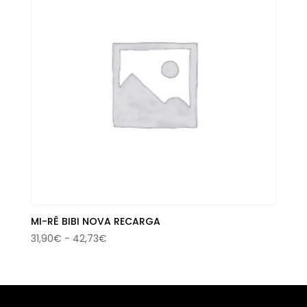
MI-RÊ BIBI NOVA RECARGA
Rango
31,90
€
-
42,73
€
de
precios:
desde
31,90€