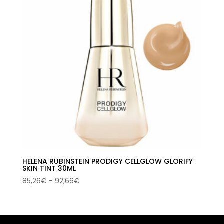
HELENA RUBINSTEIN PRODIGY CELLGLOW GLORIFY
SKIN TINT 30ML
Rango
85,26
€
-
92,66
€
de
precios:
desde